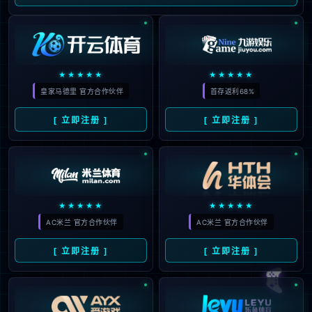
这年头，足球转会窗比电视剧还精彩。
昨天夜里欧洲足坛又炸锅了，五大联赛的豪门像超市
大促销一样疯狂扫货，阿森纳、那不勒斯、尤文、马
竞这几家俱乐部的手速快得让人眼花缭乱。
咱们今天就掰开了揉碎了聊聊，这些新来的球员到底
值不值，能不能让球队更上一层楼。