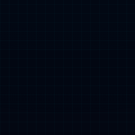
总结：这些转会到底值不值？
转会市场就是这样，有人觉得捡到宝，有人觉得亏大
了。
阿森纳的莫斯克拉性价比高，但那不勒斯的卢卡风险
不小；马竞的阿尔马达是张彩票，尤文的小孔塞桑则
要看后续发展。
但足球的魅力就在于，没踢之前谁也不知道结果。
说不定现在被嘲“水货”的球员，下赛季就成大腿了。
咱们球迷能做的，静观其变，等着看新赛季这些新援
到底能踢出什么名堂。
#
马竞
#
里昂
#
阿森纳
#
尤文
#
赛季
#
那不勒斯
#
双杀
#
曼城
#
意甲
#
消息资讯
#
莫斯克拉