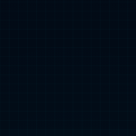
那不勒斯：孔蒂的“意甲冠军2.0计划”启动
那不勒斯上赛季虽然拿了意甲冠军，但孔蒂显然不满
足于此。
他们昨晚一口气官宣了两笔签约，荷兰边锋诺阿-朗和
高中锋卢卡。
诺阿-朗在埃因霍温踢得风生水起，上赛季14球12助
攻，2800万欧的价格不算贵，而且他才26岁，正值当
打之年。
但真正让人期待的是卢卡，这哥们儿身高1米98，典型
的站桩中锋，孔蒂就喜欢这种能扛能顶的前锋。
租借 强制买断总价3500万欧，价格不低，但考虑到现
在好中锋稀缺，这笔买卖还算合理。
不过，他和卢卡库怎么搭配？
孔蒂要玩“双塔战术”？