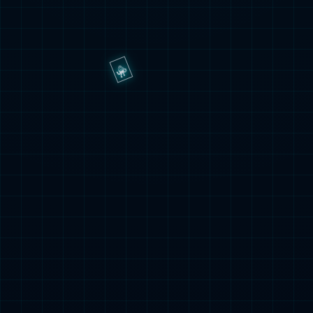
笔了，再想买大牌，估计得先卖人。
尤文：小孔塞桑买断，值不值？
尤文终于官宣买断小孔塞桑了，总价超过3000万欧，
分四期付款。
这哥们儿上赛季租借期间表现不错，7球4助攻，算是
尤文前场为数不多的亮点。
但3000万欧的价格，放在市场上能买到更好的球员
吗？
不好说。
尤文球迷现在的心情很矛盾：一方面，小孔塞桑确实
有潜力，而且他愿意留在尤文，忠诚度没得说；但另
一方面，球队现在缺的是能一锤定音的顶级前锋，而
不是边路爆点。
阿莱格里要是下赛季还靠弗拉霍维奇一个人扛进攻，